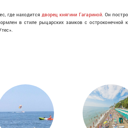
ес, где находится
дворец княгини Гагариной
. Он постр
формлен в стиле рыцарских замков с остроконечной 
Утес».