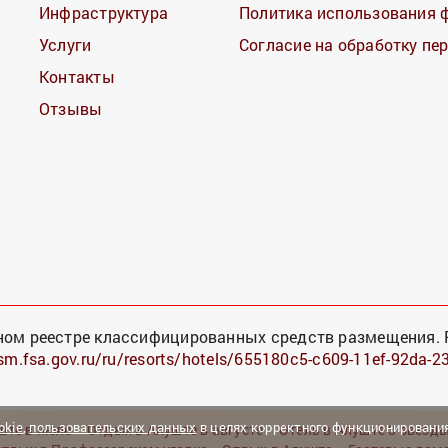
Инфраструктура
Политика использования 
Услуги
Согласие на обработку п
Контакты
Отзывы
ном реестре классифицированных средств размещения. 
ism.fsa.gov.ru/ru/resorts/hotels/655180c5-c609-11ef-92da-
okie
,
пользовательских данных
в целях корректного функционирования
ште в июле
Отдых в Алуште в августе
Отель в Алуште 3 звезд