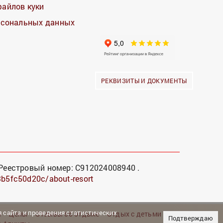
файлов куки
ерсональных данных
РЕКВИЗИТЫ И ДОКУМЕНТЫ
Реестровый номер: С912024008940 .
23b5fc50d20c/about-resort
 сайта и проведения статистических
ы
Цены
Отзывы об отдыхе
Отдых с детьми
Подтверждаю