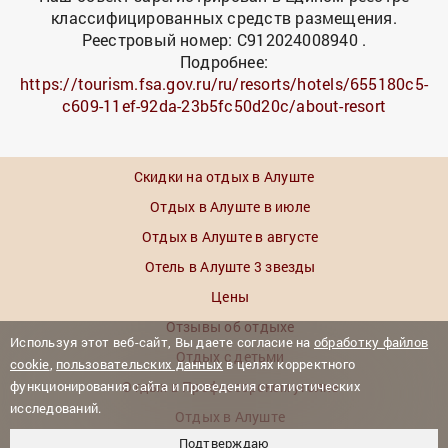
классифицированных средств размещения.
Реестровый номер: С912024008940 .
Подробнее:
https://tourism.fsa.gov.ru/ru/resorts/hotels/655180c5-
c609-11ef-92da-23b5fc50d20c/about-resort
Скидки на отдых в Алуште
Отдых в Алуште в июле
Отдых в Алуште в августе
Отель в Алуште 3 звезды
Цены
Отзывы об отдыхе
Используя этот веб-сайт, Вы даете согласие на
обработку файлов
Отдых с детьми
cookie
,
пользовательских данных
в целях корректного
функционирования сайта и проведения статистических
Отдых в Профессорском уголке
исследований.
Отдых в Алуште
Подтверждаю
Гостевые дома Алушты