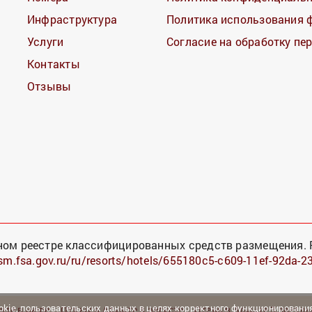
Инфраструктура
Политика использования 
Услуги
Согласие на обработку п
Контакты
Отзывы
ном реестре классифицированных средств размещения. 
ism.fsa.gov.ru/ru/resorts/hotels/655180c5-c609-11ef-92da-
okie
,
пользовательских данных
в целях корректного функционирования
ште в июле
Отдых в Алуште в августе
Отель в Алуште 3 звезд