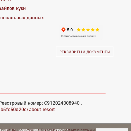
файлов куки
ерсональных данных
РЕКВИЗИТЫ И ДОКУМЕНТЫ
Реестровый номер: С912024008940 .
23b5fc50d20c/about-resort
 сайта и проведения статистических
ы
Цены
Отзывы об отдыхе
Отдых с детьми