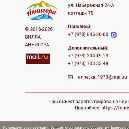
ул. Набережная 24-А
коттедж 75
Основной:
© 2016-2026
+7 (978) 846-26-60
ВИЛЛА
АННИГОРА
Дополнительный:
+7 (978) 204-19-19
+7 (978) 703-33-48
annetka_1973@mail.ru
Наш объект зарегистрирован в Еди
Подробнее:
https://tour
Используя этот веб-сайт, Вы даете согласие на
обработку файлов co
Скидки на отдых в Алуште
Отдых в Алу