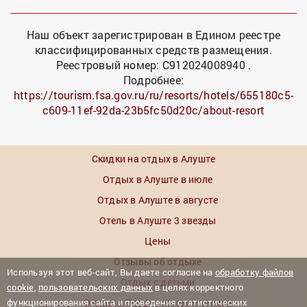
Наш объект зарегистрирован в Едином реестре
классифицированных средств размещения.
Реестровый номер: С912024008940 .
Подробнее:
https://tourism.fsa.gov.ru/ru/resorts/hotels/655180c5-
c609-11ef-92da-23b5fc50d20c/about-resort
Скидки на отдых в Алуште
Отдых в Алуште в июле
Отдых в Алуште в августе
Отель в Алуште 3 звезды
Цены
Отзывы об отдыхе
Используя этот веб-сайт, Вы даете согласие на
обработку файлов
Отдых с детьми
cookie
,
пользовательских данных
в целях корректного
Отдых в Профессорском уголке
функционирования сайта и проведения статистических