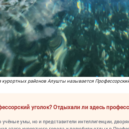
з курортных районов Алушты называется Профессорский
фессорский уголок? Отдыхали ли здесь профес
о учёные умы, но и представители интеллигенции, двор
иал этого курортного города и полюбили отдых в Профе