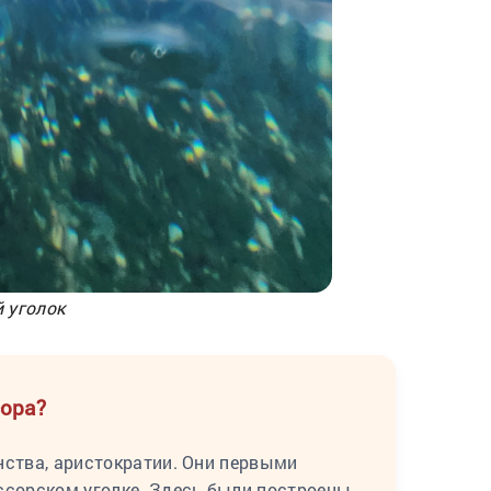
 уголок
сора?
янства, аристократии. Они первыми
ссорском уголке. Здесь были построены