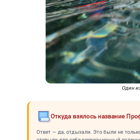
Один и
Откуда взялось название Про
Ответ — да, отдыхали. Это были не тольк
открыли для себя рекреационный потенц