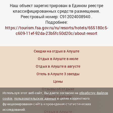
Наш объект зарегистрирован в Едином реестре
классифицированных средств размещения.
Реестровый номер: С912024008940 .
Подробнее:
https://tourism.fsa.gov.ru/ru/resorts/hotels/655180c5-
c609-11ef-92da-23b5fc50d20c/about-resort
Скидки на отдых в Алуште
Отдых в Алуште в июле
Отдых в Алуште в августе
Отель в Алуште 3 звезды
Цены
Отзывы об отдыхе
Используя этот веб-сайт, Вы даете согласие на
обработку файлов
Отдых с детьми
cookie
,
пользовательских данных
в целях корректного
функционирования сайта и проведения статистических
Отдых в Профессорском уголке
исследований.
Отдых в Алуште