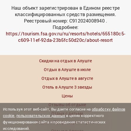
Наш объект зарегистрирован в Едином реестре
классифицированных средств размещения.
Реестровый номер: С912024008940 .
Подробнее:
https://tourism.fsa.gov.ru/ru/resorts/hotels/655180c5-
c609-11ef-92da-23b5fc50d20c/about-resort
Скидки на отдых в Алуште
Отдых в Алуште в июле
Отдых в Алуште в августе
Отель в Алуште 3 звезды
Цены
Отзывы об отдыхе
Используя этот веб-сайт, Вы даете согласие на
обработку файлов
Отдых с детьми
cookie
,
пользовательских данных
в целях корректного
функционирования сайта и проведения статистических
Отдых в Профессорском уголке
исследований.
Отдых в Алуште